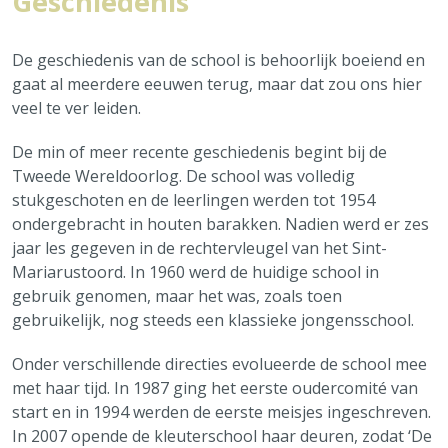
Geschiedenis
Ligging
De geschiedenis van de school is behoorlijk boeiend en
Geschiedenis
gaat al meerdere eeuwen terug, maar dat zou ons hier
veel te ver leiden.
Schooltuin
De min of meer recente geschiedenis begint bij de
Peru
Tweede Wereldoorlog. De school was volledig
stukgeschoten en de leerlingen werden tot 1954
ondergebracht in houten barakken. Nadien werd er zes
Alles over Onze school
jaar les gegeven in de rechtervleugel van het Sint-
Mariarustoord. In 1960 werd de huidige school in
gebruik genomen, maar het was, zoals toen
gebruikelijk, nog steeds een klassieke jongensschool.
Onder verschillende directies evolueerde de school mee
met haar tijd. In 1987 ging het eerste oudercomité van
start en in 1994 werden de eerste meisjes ingeschreven.
In 2007 opende de kleuterschool haar deuren, zodat ‘De